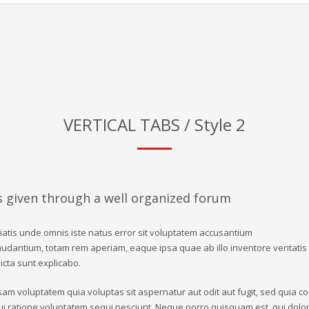
VERTICAL TABS / Style 2
s given through a well organized forum
iatis unde omnis iste natus error sit voluptatem accusantium
dantium, totam rem aperiam, eaque ipsa quae ab illo inventore veritatis 
icta sunt explicabo.
am voluptatem quia voluptas sit aspernatur aut odit aut fugit, sed quia 
ui ratione voluptatem sequi nesciunt. Neque porro quisquam est, qui dolo