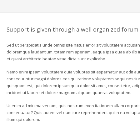
Support is given through a well organized forum
Sed ut perspiciatis unde omnis iste natus error sit voluptatem accusa
doloremque laudantium, totam rem aperiam, eaque ipsa quae ab illo in
et quasi architecto beatae vitae dicta sunt explicabo.
Nemo enim ipsam voluptatem quia voluptas sit aspernatur aut odit aut 
consequuntur magni dolores eos qui ratione voluptatem sequi nesciu
quisquam est, qui dolorem ipsum quia dolor sit amet, consectetur, ad
incidunt ut labore et dolore magnam aliquam quaerat voluptatem.
Ut enim ad minima veniam, quis nostrum exercitationem ullam corporis 
consequatur? Quis autem vel eum iure reprehenderit qui in ea voluptat
illum qui dolorem.