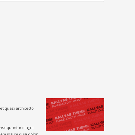
et quasi architecto
consequuntur magni
rem ipsum quia dolor