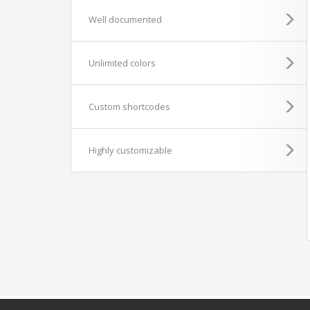
Well documented
Unlimited colors
Custom shortcodes
Highly customizable