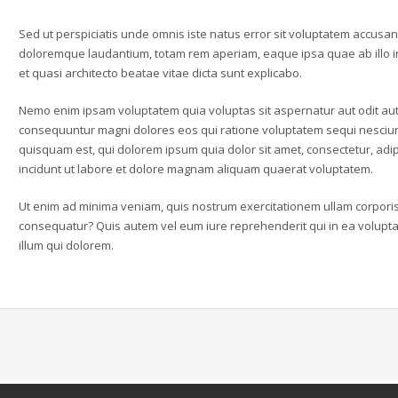
Sed ut perspiciatis unde omnis iste natus error sit voluptatem accusa
doloremque laudantium, totam rem aperiam, eaque ipsa quae ab illo in
et quasi architecto beatae vitae dicta sunt explicabo.
Nemo enim ipsam voluptatem quia voluptas sit aspernatur aut odit aut 
consequuntur magni dolores eos qui ratione voluptatem sequi nesciu
quisquam est, qui dolorem ipsum quia dolor sit amet, consectetur, ad
incidunt ut labore et dolore magnam aliquam quaerat voluptatem.
Ut enim ad minima veniam, quis nostrum exercitationem ullam corporis 
consequatur? Quis autem vel eum iure reprehenderit qui in ea voluptat
illum qui dolorem.