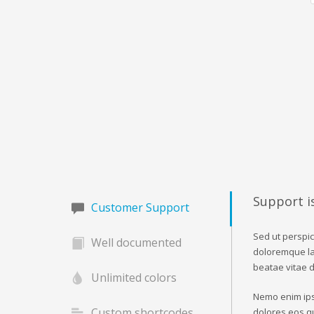
Support i
Customer Support
Sed ut perspic
Well documented
doloremque lau
beatae vitae d
Unlimited colors
Nemo enim ips
Custom shortcodes
dolores eos q